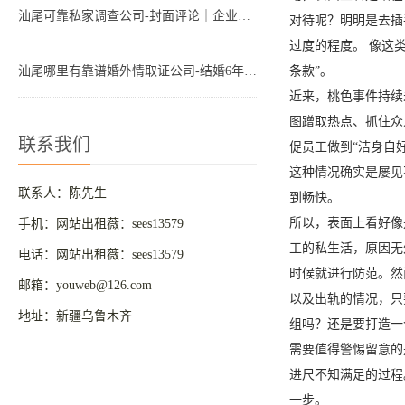
汕尾可靠私家调查公司-封面评论｜企业发文“禁止婚外情和出轨”，道德外衣下仍是功利算计
对待呢？明明是去插
过度的程度。 像这
汕尾哪里有靠谱婚外情取证公司-结婚6年老公背叛婚姻3年，我拖着不离婚，却受到了更大的伤害
条款”。
近来，桃色事件持续
图蹭取热点、抓住众
联系我们
促员工做到“洁身自
这种情况确实是屡见
联系人：陈先生
到畅快。
所以，表面上看好像
手机：网站出租薇：sees13579
工的私生活，原因无
电话：网站出租薇：sees13579
时候就进行防范。然
邮箱：youweb@126.com
以及出轨的情况，只
地址：新疆乌鲁木齐
组吗？还是要打造一
需要值得警惕留意的
进尺不知满足的过程
一步。