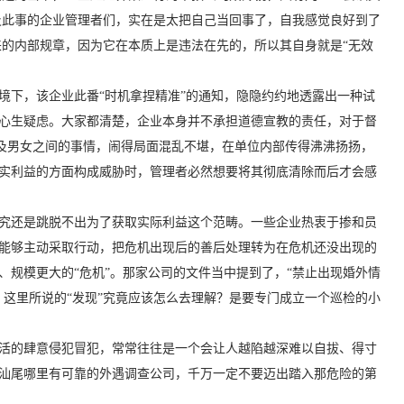
及此事的企业管理者们，实在是太把自己当回事了，自我感觉良好到了
的内部规章，因为它在本质上是违法在先的，所以其自身就是“无效
境下，该企业此番“时机拿捏精准”的通知，隐隐约约地透露出一种试
心生疑虑。大家都清楚，企业本身并不承担道德宣教的责任，对于督
涉及男女之间的事情，闹得局面混乱不堪，在单位内部传得沸沸扬扬，
实利益的方面构成威胁时，管理者必然想要将其彻底清除而后才会感
究还是跳脱不出为了获取实际利益这个范畴。一些企业热衷于掺和员
能够主动采取行动，把危机出现后的善后处理转为在危机还没出现的
规模更大的“危机”。那家公司的文件当中提到了，“禁止出现婚外情
这里所说的“发现”究竟应该怎么去理解？是要专门成立一个巡检的小
活的肆意侵犯冒犯，常常往往是一个会让人越陷越深难以自拔、得寸
汕尾哪里有可靠的外遇调查公司，千万一定不要迈出踏入那危险的第