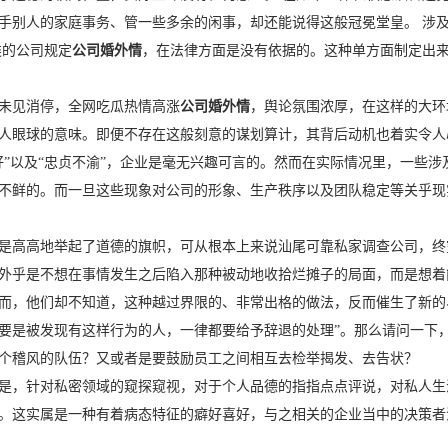
手别人的家庭事务、管一些多余的闲事，却还能说得这般冠冕堂皇。 涉
类的公司规定
公司婚外情
，在法律方面是没有依据的。这种单方面制定出来
未见消停，全网吃瓜热情高涨
公司婚外情
，舆论氛围浓厚，在这样的大环
人眼球的意味。即便不存在这般刻意的谋划算计，其背后动机也着实令人
好”以及“忠贞不渝”，企业是毫无兴趣可言的。然而在实际情况里，一些
不鲜的。而一旦这些现象对公司的形象、生产秩序以及团队稳定等关乎现
是高高地举起了道德的旗帜，可从根本上来说汕尾可靠私家调查公司，终
外乎是不想在事情发生之后陷入那种被动地收拾烂摊子的局面，而是想着
而，他们却不知道，这种越过界限的、非常出格的做法，反而催生了新的、
要是被发现有这样行为的人，一律都要给予辞退的处理”。那么请问一下，
个稽风的队伍？又或者是要鼓励员工之间相互去检举揭发、去告状？
是，针对私密领域的窥探窥视，对于个人品德的指指点点评说，对私人生
。这实属是一种有着病态特征的癖好喜好，与之相关的企业当中的决策者