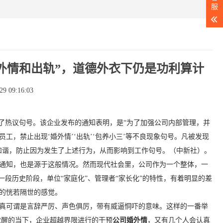
服
外情和出轨”，道德外衣下仍是功利算计
 09:16:03
了热议句号。该企业发布的通知表明，是“为了加强公司内部管理，并
，禁止出现‘婚外情’‘出轨’‘包养小三’等不良现象句号。凡被发现
和谐，防止因为发生了上述行为，从而影响到工作句号。（中新社）。
通知，也是源于这般情况。然而现代社会里，公司作为一个整体，一
段历史阶段，单位“家庭化”、管理者“家长化”的特性，有着明显的差
的恍若隔世的感觉。
真可谓是言辞严厉、声色俱厉，带有威逼恫吓的意味。这样的一番举
觉醒的当下，企业超越界限进行的干预
公司婚外情
，又有几个人会认真