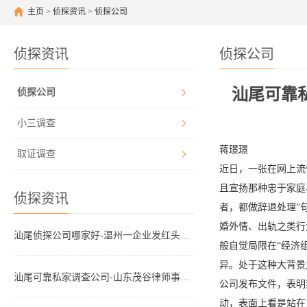
主页
>
侦探资讯
>
侦探公司
侦探资讯
侦探公司
汕尾可靠
侦探公司
小三调查
蒋璟璟
取证调查
近日，一张在网上流
且宣扬那种忠于家庭
侦探资讯
者，都做辞退处理”
婚外情、出轨之类行
汕尾侦探公司哪家好-温州一企业发红头文件“禁止婚外情和出轨”，网友吵翻
般自觉局限在“经济
异。处于这种大背景
汕尾可靠私家调查公司-山东茂谷律师事务所：离婚协议法律专家，专业离婚律师、潍坊出轨离婚证据收集及财产
公司发布文件，表明
动，表面上看是站在