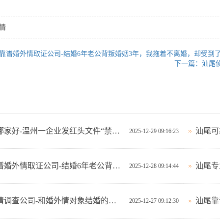
情
靠谱婚外情取证公司-结婚6年老公背叛婚姻3年，我拖着不离婚，却受到
下一篇：汕尾
汕尾侦探公司哪家好-温州一企业发红头文件“禁止婚外情和出轨”，网友吵翻
2025-12-29 09:16:23
汕尾哪里有靠谱婚外情取证公司-结婚6年老公背叛婚姻3年，我拖着不离婚，却受到了更大的伤害
汕尾专
2025-12-28 09:14:44
汕尾正规婚外情调查公司-和婚外情对象结婚的下场有多惨？60岁大叔：众叛亲离，一无所有！
2025-12-27 09:12:30