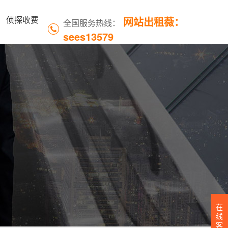
网站出租薇：
侦探收费
全国服务热线：
sees13579
在
线
客