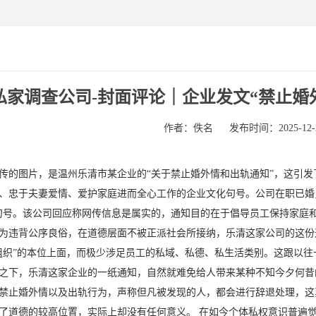
私家调查公司-封面评论｜企业发文“禁止婚
作者：佚名
发布时间：2025-12-29
传的图片，是温州乐清市某企业的“关于禁止婚外情和出轨通知”，这引发
、忠于夫妻爱情、爱护家庭进而全心工作的企业文化句号。公司在职已婚员工
句号。该公司回应称网传信息是属实的，通知目的在于倡导员工保持家庭
为违背公序良俗，在道德层面不被正派社会所接纳，乐清这家公司的这份
组织”的本位上面，而极少涉足员工的私域、私德、私生活类别。这跟以往一
之下，乐清这家企业的一纸通知，自然就难免给人带来某种不知今夕何昔
禁止婚外情以及出轨行为，声称但凡被发现的人，都会进行辞退处理，这
了道德的较高位置，实际上却没有任何意义。 在如今个体私权意识普遍