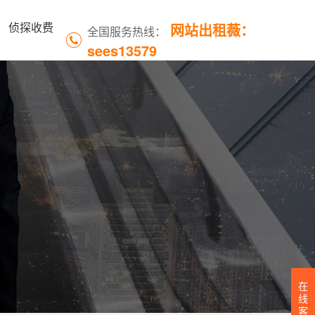
网站出租薇：
侦探收费
全国服务热线：
sees13579
在
线
客