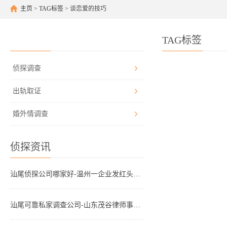
主页
>
TAG标签
> 谈恋爱的技巧
TAG标签
侦探调查
出轨取证
婚外情调查
侦探资讯
汕尾侦探公司哪家好-温州一企业发红头文件“禁止婚外情和出轨”，网友吵翻
汕尾可靠私家调查公司-山东茂谷律师事务所：离婚协议法律专家，专业离婚律师、潍坊出轨离婚证据收集及财产