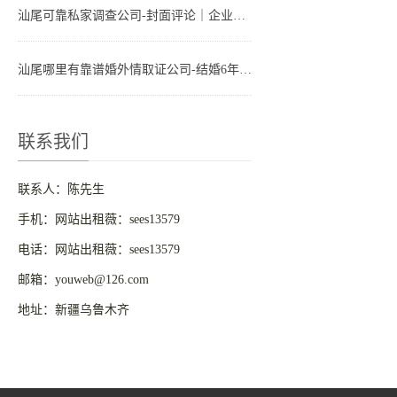
汕尾可靠私家调查公司-封面评论｜企业发文“禁止婚外情和出轨”，道德外衣下仍是功利算计
汕尾哪里有靠谱婚外情取证公司-结婚6年老公背叛婚姻3年，我拖着不离婚，却受到了更大的伤害
联系我们
联系人：陈先生
手机：网站出租薇：sees13579
电话：网站出租薇：sees13579
邮箱：youweb@126.com
地址：新疆乌鲁木齐