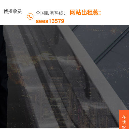
网站出租薇：
侦探收费
全国服务热线：
sees13579
在
线
客