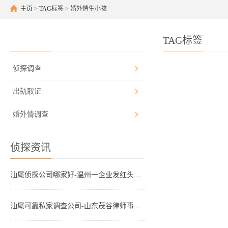
主页
>
TAG标签
> 婚外情生小孩
TAG标签
侦探调查
出轨取证
婚外情调查
侦探资讯
汕尾侦探公司哪家好-温州一企业发红头文件“禁止婚外情和出轨”，网友吵翻
汕尾可靠私家调查公司-山东茂谷律师事务所：离婚协议法律专家，专业离婚律师、潍坊出轨离婚证据收集及财产