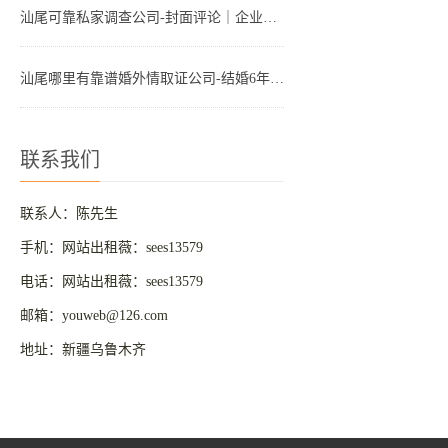
汕尾可靠私家调查公司-封面评论｜企业发文“禁止婚外情和出轨”，道德外衣下仍是功利算计
汕尾哪里有靠谱婚外情取证公司-结婚6年老公背叛婚姻3年，我拖着不离婚，却受到了更大的伤害
联系我们
联系人：陈先生
手机：网站出租薇：sees13579
电话：网站出租薇：sees13579
邮箱：youweb@126.com
地址：新疆乌鲁木齐